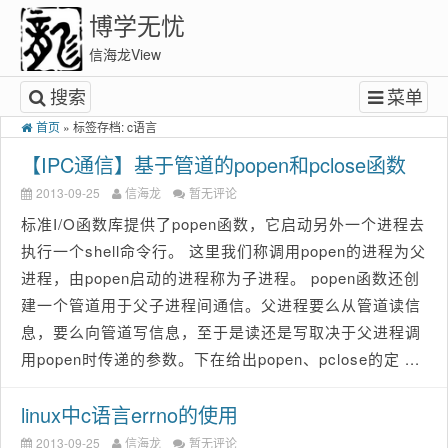
博学无忧
信海龙View
搜索
菜单
首页
»
标签存档: c语言
【IPC通信】基于管道的popen和pclose函数
2013-09-25
信海龙
暂无评论
标准I/O函数库提供了popen函数，它启动另外一个进程去
执行一个shell命令行。 这里我们称调用popen的进程为父
进程，由popen启动的进程称为子进程。 popen函数还创
建一个管道用于父子进程间通信。父进程要么从管道读信
息，要么向管道写信息，至于是读还是写取决于父进程调
用popen时传递的参数。下在给出popen、pclose的定 ...
linux中c语言errno的使用
2013-09-25
信海龙
暂无评论