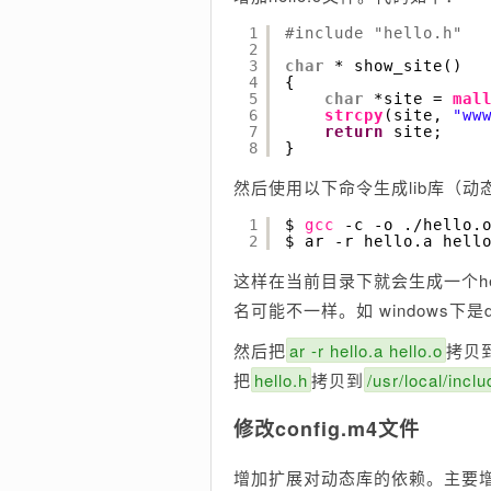
1
#include "hello.h"
2
3
char
* show_site()
4
{
5
char
*site = 
mal
6
strcpy
(site, 
"ww
7
return
site;
8
}
然后使用以下命令生成lib库（动
1
$ 
gcc
-c -o .
/hello
.
2
$ ar -r hello.a hell
这样在当前目录下就会生成一个he
名可能不一样。如 windows下是dll
然后把
ar -r hello.a hello.o
拷贝
把
hello.h
拷贝到
/usr/local/inclu
修改config.m4文件
增加扩展对动态库的依赖。主要