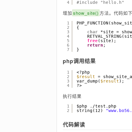
4
#include "hello.h"
增加
show_site()
方法。代码如
1
PHP_FUNCTION(show_si
2
{
3
char
*site = sho
4
RETVAL_STRING(si
5
free
(site);
6
return
;
7
}
php调用结果
1
<?php
2
$result
= show_site_
3
var_dump(
$result
);
4
?>
执行结果
1
$php .
/test
.php
2
string(12) 
"www.bo56
代码解读