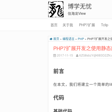
博学无忧
信海龙View
首页
关于我
PHP7扩展
Tclip
首页
»
编程语言
»
PHP
»
PHP7扩展开发之
PHP7扩展开发之使用静态
2017-11-15
6ZG8sbzY@6t83D2ZN.
前言
在本文，我们将建立一个简单的l
代码
基础代码