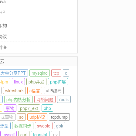
ava
HP
架构
协议
排查
云
大会分享PPT
mysqlnd
tcp
c
-fpm
linux
php并发
php扩展
wireshark
c语言
utf8编码
步
php内核分析
网络问题
redis
事物
php7_ext
php
布式事物
so
udp协议
tcpdump
va泛型
数据同步
swoole
gbk
mysqli
curl
tcprstat
nv