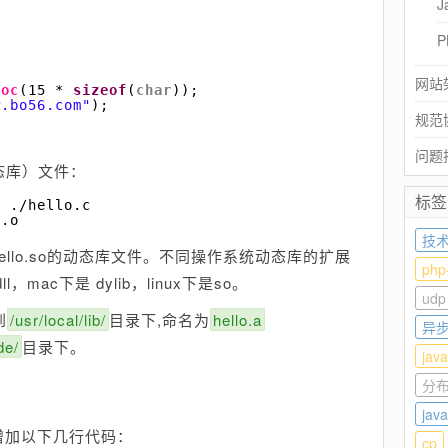
J
P
网站
loc
(15 * 
sizeof
(
char
));
w.bo56.com"
);
规范
问题
态库）文件：
标签
o .
/hello
.c
o.o
技术
llo.so的动态库文件。不同操作系统动态库的扩展
php
，mac下是 dylib，linux下是so。
udp
到
/usr/local/lib/
目录下,命名为
hello.a
异
de/
目录下。
java
分
ja
增加以下几行代码：
cp