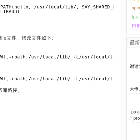
_PATH(hello, /usr/local/lib/, SAY_SHARED_LIBADD)
spe
_LIBADD)
tps
PH
efile文件。修改文件如下：
最新
-Wl,-rpath,/usr/local/lib/ -L/usr/local/lib/ -lhel
谢谢
-Wl,-rpath,/usr/local/lib/ -L/usr/local/lib/ /usr/
大佬
态库路径。
"ps a
l" pr