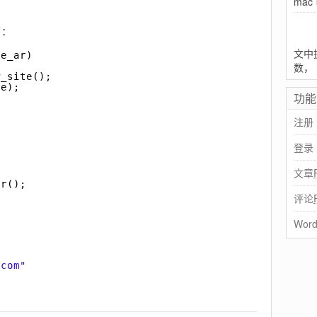
mac
下：
文中提
te_ar)
数，
w_site();
te);
功能
注册
登录
文章
ar();
评论
Word
.com"