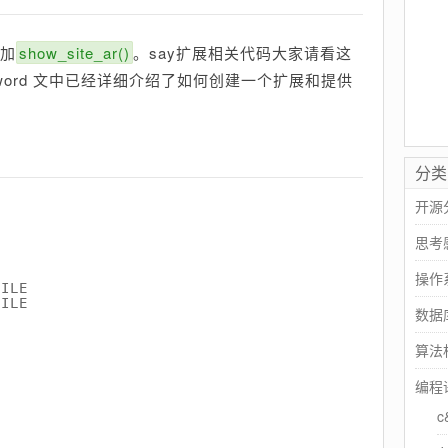
增加
show_site_ar()
。say扩展相关代码大家请看这
o word 文中已经详细介绍了如何创建一个扩展和提供
分类
开源
思考
操作
FILE
FILE
数据
算法
编程
c