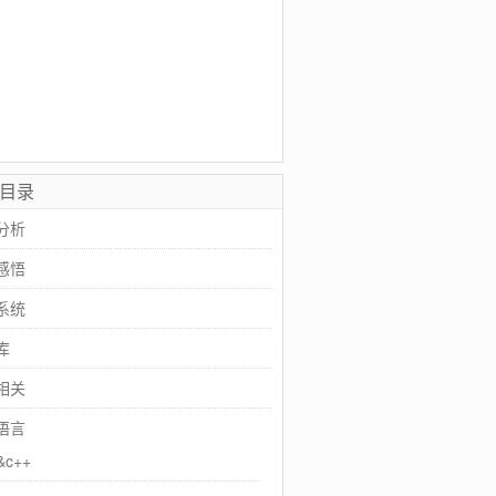
目录
分析
感悟
系统
库
相关
语言
&c++