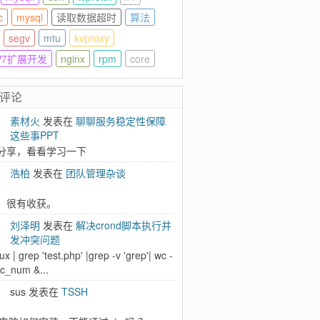
c
mysql
读取数据超时
算法
segv
mtu
kvproxy
P7扩展开发
nginx
rpm
core
评论
素材火
发表在
聊聊服务稳定性保障
lo
这些事PPT
分享，看看学习一下
浩柏
发表在
团队管理杂谈
local/lib/hello.a
，很有收获。
刘泽明
发表在
解决crond脚本执行并
发冲突问题
ux | grep 'test.php' |grep -v 'grep'| wc -
oc_num &...
sus 发表在
TSSH