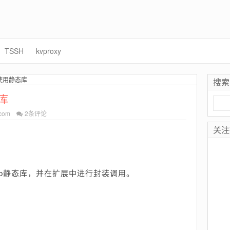
TSSH
kvproxy
使用静态库
搜索
库
搜
索：
com
2条评论
关注
ib静态库，并在扩展中进行封装调用。