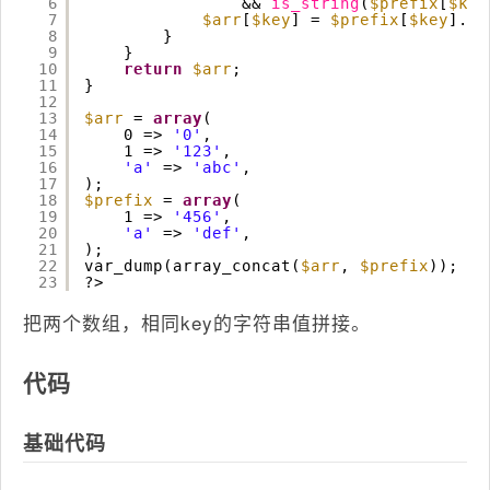
6
&& 
is_string
(
$prefix
[
$key
7
$arr
[
$key
] = 
$prefix
[
$key
].
$v
8
}   
9
}   
10
return
$arr
;
11
}
12
13
$arr
= 
array
(
14
0 => 
'0'
,
15
1 => 
'123'
,
16
'a'
=> 
'abc'
,
17
);  
18
$prefix
= 
array
(
19
1 => 
'456'
,
20
'a'
=> 
'def'
,
21
);  
22
var_dump(array_concat(
$arr
, 
$prefix
));
23
?>
把两个数组，相同key的字符串值拼接。
代码
基础代码