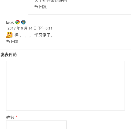
奋斗。。。
2016 年 12 月 7 日 下午 4:17
stylish 浏览器安装这个插件，自己给bo56编写个样式就可
以了。大大这个应该是考虑到老设备，做了兼容处理
回复
小小佳
2017 年 2 月 20 日 下午 1:02
这个插件果然好用
回复
laok
2017 年 9 月 14 日 下午 6:11
棒 ， ，， 学习倒了，
回复
发表评论