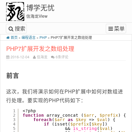
博学无忧
信海龙View
搜索
菜单
首页
»
编程语言
»
PHP
»
PHP7扩展开发之数组处理
PHP7扩展开发之数组处理
2016-12-04
信海龙
6条评论
前言
这次，我们将演示如何在PHP扩展中如何对数组进
行处理。要实现的PHP代码如下：
1
<?php
2
function
array_concat (
$arr
, 
$prefix
) {
3
foreach
(
$arr
as
$key
=> 
$val
) {
4
if
(isset(
$prefix
[
$key
]) 
5
&& 
is_string
(
$val
) 