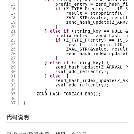
15
prefix_entry = zend_hash_find
16
if
(Z_TYPE_P(entry) == IS_STR
17
result = strpprintf(0, 
"%
18
ZVAL_STR(&value, result);
19
zend_hash_update(Z_ARRVAL
20
}   
21
} 
else
if
(string_key == NULL && 
22
prefix_entry = zend_hash_inde
23
if
(Z_TYPE_P(entry) == IS_STR
24
result = strpprintf(0, 
"%
25
ZVAL_STR(&value, result);
26
zend_hash_index_update(Z_
27
}
28
} 
else
if
(string_key) {
29
zend_hash_update(Z_ARRVAL_P(r
30
zval_add_ref(entry);
31
} 
else
{
32
zend_hash_index_update(Z_ARRV
33
zval_add_ref(entry);
34
}
35
}ZEND_HASH_FOREACH_END();
36
37
}
代码说明