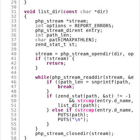
29
}
30
31
void
list_dir(
const
char
*dir)
32
{
33
php_stream *stream;
34
int
options = REPORT_ERRORS;
35
php_stream_dirent entry;
36
int
path_len;
37
char
path[MAXPATHLEN];
38
zend_stat_t st;
39
40
stream = php_stream_opendir(dir, opti
41
if
(!stream) {
42
return
;
43
}
44
45
while
(php_stream_readdir(stream, &ent
46
if
((path_len = snprintf(path, 
si
47
break
;
48
}
49
if
(zend_stat(path, &st) != -1 &&
50
&& 
strcmp
(entry.d_name, 
"
51
list_dir(path);
52
} 
else
if
(
strcmp
(entry.d_name, 
"
53
PUTS(path);
54
PUTS(
"\n"
);
55
}
56
}
57
php_stream_closedir(stream);
58
}