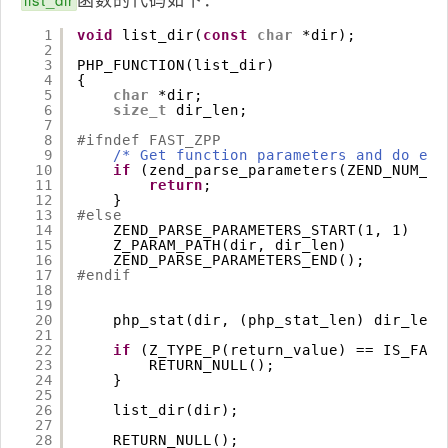
1
void
list_dir(
const
char
*dir);
2
3
PHP_FUNCTION(list_dir)
4
{
5
char
*dir;
6
size_t
dir_len;
7
8
#ifndef FAST_ZPP
9
/* Get function parameters and do err
10
if
(zend_parse_parameters(ZEND_NUM_AR
11
return
;
12
}
13
#else
14
ZEND_PARSE_PARAMETERS_START(1, 1)
15
Z_PARAM_PATH(dir, dir_len)
16
ZEND_PARSE_PARAMETERS_END();
17
#endif
18
19
20
php_stat(dir, (php_stat_len) dir_len,
21
22
if
(Z_TYPE_P(return_value) == IS_FALS
23
RETURN_NULL();
24
}
25
26
list_dir(dir);
27
28
RETURN_NULL();