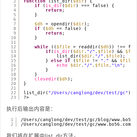
2
function
list_dir(
$dir
) {
3
if
(
is_dir
(
$dir
) === false) {
4
return
;
5
}   
6
7
$dh
= opendir(
$dir
);
8
if
(
$dh
== false) {
9
return
;
10
}   
11
12
while
((
$file
= readdir(
$dh
)) !== fal
13
if
(
is_dir
(
$dir
.
"/"
.
$file
) && 
$fil
14
list_dir(
$dir
.
"/"
.
$file
);
15
} 
else
if
(
$file
!= 
"."
&& 
$file
16
echo
$dir
.
"/"
.
$file
.
"\n"
;
17
}   
18
}   
19
closedir
(
$dh
);
20
}
21
22
list_dir(
"/Users/canglong/dev/test/gc"
);
23
?>
执行后输出内容是：
1
/Users/canglong/dev/test/gc/blog/www
.bo56.
2
/Users/canglong/dev/test/gc/www
.bo56.com
我们将在扩展中list_dir方法。