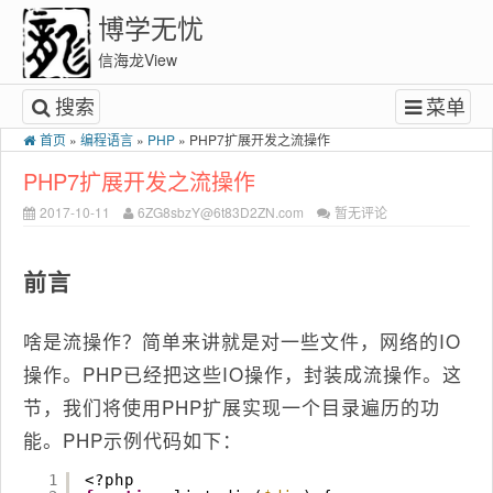
博学无忧
信海龙View
搜索
菜单
首页
»
编程语言
»
PHP
»
PHP7扩展开发之流操作
PHP7扩展开发之流操作
2017-10-11
6ZG8sbzY@6t83D2ZN.com
暂无评论
前言
啥是流操作？简单来讲就是对一些文件，网络的IO
操作。PHP已经把这些IO操作，封装成流操作。这
节，我们将使用PHP扩展实现一个目录遍历的功
能。PHP示例代码如下：
1
<?php